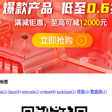
标签
ai(2)
linux(9)
network(2)
python(8)
toolchain(2)
排版(3)
数据库(2)