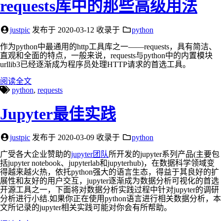
requests库中的那些高级用法
justpic
发布于
2020-03-12
收录于
python
作为python中最通用的http工具库之一——requests，具有简洁、
直观和全面的特点，一般来说，requests与python中的内置模块
urllib3已经逐渐成为程序员处理HTTP请求的首选工具。
阅读全文
python
,
requests
Jupyter最佳实践
justpic
发布于
2020-03-09
收录于
python
广受各大企业赞助的
jupyter团队
所开发的jupyter系列产品(主要包
括jupyter notebook、jupyterlab和jupyterhub)，在数据科学领域变
得越来越火热，依托python强大的语言生态，得益于其良好的扩
展性和友好的用户交互，jupyter逐渐成为数据分析可视化的首选
开源工具之一，下面将对数据分析实践过程中针对jupyter的调研
分析进行小结.如果你正在使用python语言进行相关数据分析，本
文所记录的jupyter相关实践可能对你会有所帮助。