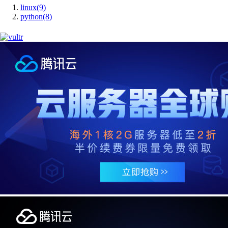
linux(9)
python(8)