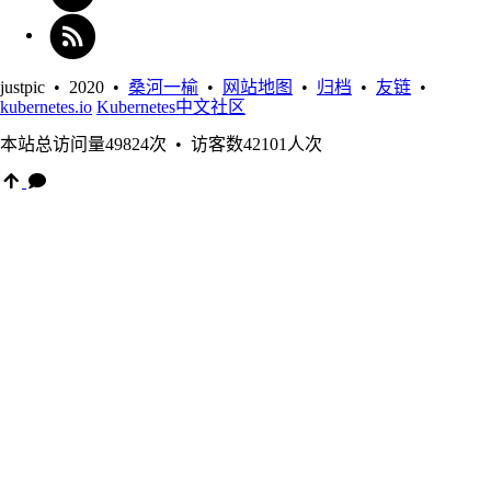
justpic • 2020 •
桑河一榆
•
网站地图
•
归档
•
友链
•
kubernetes.io
Kubernetes中文社区
本站总访问量
49824
次
•
访客数
42101
人次