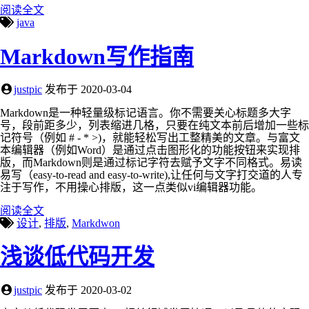
阅读全文
java
Markdown写作指南
justpic
发布于
2020-03-04
Markdown是一种轻量级标记语言。你不需要关心标题多大字
号，段前距多少，列表缩进几格，只要在纯文本前后增加一些标
记符号（例如 # - * >)，就能轻松写出工整精美的文章。与富文
本编辑器（例如Word）是通过点击图形化的功能按钮来实现排
版，而Markdown则是通过标记字符去赋予文字不同格式。易读
易写（easy-to-read and easy-to-write),让任何与文字打交道的人专
注于写作，不用操心排版，这一点类似vi编辑器功能。
阅读全文
设计
,
排版
,
Markdwon
浅谈低代码开发
justpic
发布于
2020-03-02